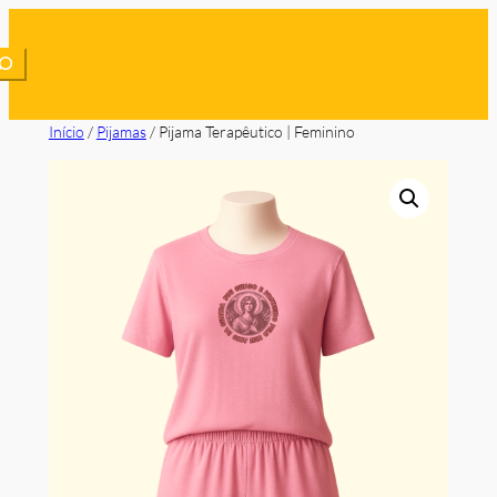
Saltar
para
o
conteúdo
Início
/
Pijamas
/ Pijama Terapêutico | Feminino