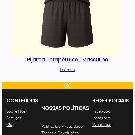
Pijama Terapêutico | Masculino
Ler mais
Instagram
CONTEÚDOS
REDES SOCIAIS
NOSSAS POLÍTICAS
Sobre Nós
Facebook
Serviços
Instagram
Blog
WhatsApp
Política De Privacidade
Trocas e Devoluções