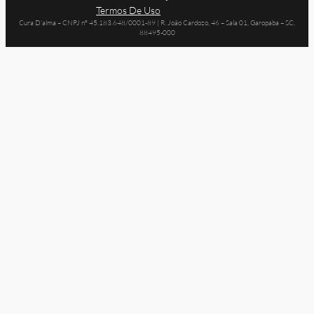
Termos De Uso
Cura D’alma – CNPJ nº 45.183.648/0001-89 | R. João Cardozo, 46 – Sala 01, Garopaba – SC,
88495-000